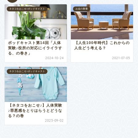
ネタコをおこせ♪ポッドキャスト
お金の教養
ポッドキャスト第14回「人体
【人生100年時代】これからの
実験♪役所の対応にイライラす
人生どう考える？
る、の巻き」
2024-10-24
2021-07-05
ネタコをおこせ♪ポッドキャスト
【ネタコをおこせ♪】人体実験
♪罪悪感をとりはらうとどうな
る？の巻
2023-09-02