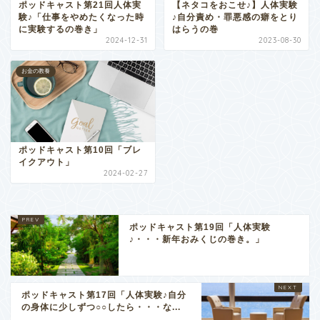
ポッドキャスト第21回人体実
【ネタコをおこせ♪】人体実験
験♪「仕事をやめたくなった時
♪自分責め・罪悪感の癖をとり
に実験するの巻き」
はらうの巻
2024-12-31
2023-08-30
お金の教養
ポッドキャスト第10回「ブレ
イクアウト」
2024-02-27
ポッドキャスト第19回「人体実験
♪・・・新年おみくじの巻き。」
ポッドキャスト第17回「人体実験♪自分
の身体に少しずつ○○したら・・・な...