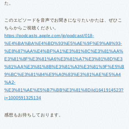
た。
このエピソードを音声でお聞きになりたいかたは、
ぜひこ
ちらからご視聴ください。
https://podcasts.apple.com/jp/podcast/018-
%E4%BA%BA%E4%BD%93%E5%AE%9F%E9%A8%93-
%E8%87%AA%E4%BF%A1%E3%81%8C%E3%81%AA%
E3%81%8F%E3%81%A6%E3%81%A7%E3%81%8D%E3
%81%AA%E3%81%8B%E3%81%A3%E3%81%9F%E5%B
9%BC%E3%81%84%E9%A0%83%E3%81%AE%E5%A4
%A2-
%E3%81%AE%E5%B7%BB%E3%81%8D/id1641914523?
i=1000591325134
感想もお待ちしております。